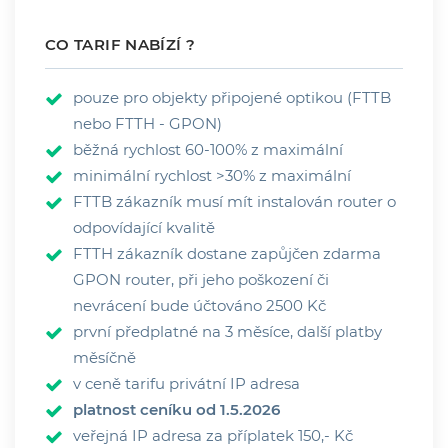
CO TARIF NABÍZÍ ?
pouze pro objekty připojené optikou (FTTB
nebo FTTH - GPON)
běžná rychlost 60-100% z maximální
minimální rychlost >30% z maximální
FTTB zákazník musí mít instalován router o
odpovídající kvalitě
FTTH zákazník dostane zapůjčen zdarma
GPON router, při jeho poškození či
nevrácení bude účtováno 2500 Kč
první předplatné na 3 měsíce, další platby
měsíčně
v ceně tarifu privátní IP adresa
platnost ceníku od 1.5.2026
veřejná IP adresa za příplatek 150,- Kč