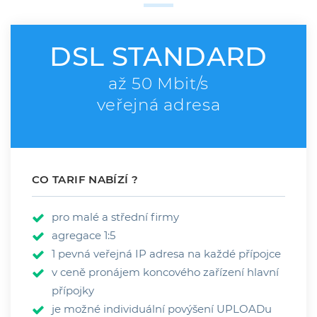
DSL STANDARD
až 50 Mbit/s
veřejná adresa
CO TARIF NABÍZÍ ?
pro malé a střední firmy
agregace 1:5
1 pevná veřejná IP adresa na každé přípojce
v ceně pronájem koncového zařízení hlavní
přípojky
je možné individuální povýšení UPLOADu