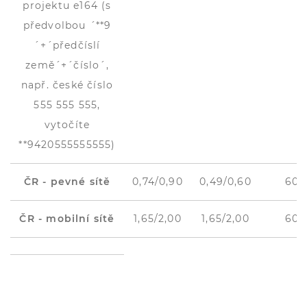
projektu e164 (s
předvolbou ´**9
´+´předčíslí
země´+´číslo´,
např. české číslo
555 555 555,
vytočíte
**9420555555555)
ČR - pevné sítě
0,74/0,90
0,49/0,60
60 +
ČR - mobilní sítě
1,65/2,00
1,65/2,00
60 +