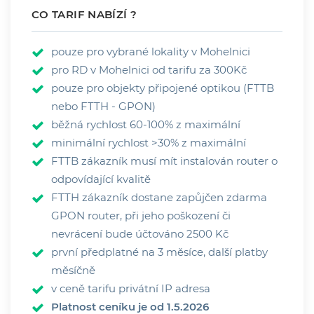
CO TARIF NABÍZÍ ?
pouze pro vybrané lokality v Mohelnici
pro RD v Mohelnici od tarifu za 300Kč
pouze pro objekty připojené optikou (FTTB
nebo FTTH - GPON)
běžná rychlost 60-100% z maximální
minimální rychlost >30% z maximální
FTTB zákazník musí mít instalován router o
odpovídající kvalitě
FTTH zákazník dostane zapůjčen zdarma
GPON router, při jeho poškození či
nevrácení bude účtováno 2500 Kč
první předplatné na 3 měsíce, další platby
měsíčně
v ceně tarifu privátní IP adresa
Platnost ceníku je od 1.5.2026