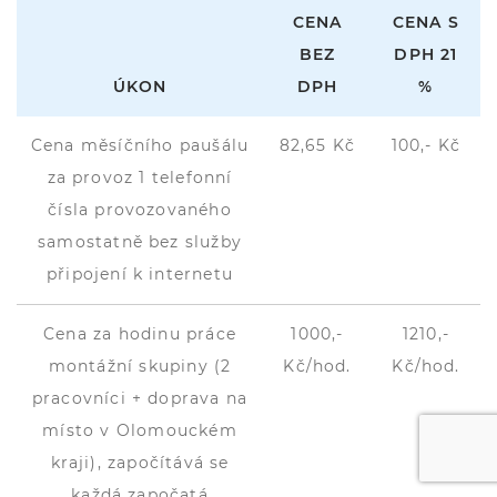
CENA
CENA S
BEZ
DPH 21
ÚKON
DPH
%
Cena měsíčního paušálu
82,65 Kč
100,- Kč
za provoz 1 telefonní
čísla provozovaného
samostatně bez služby
připojení k internetu
Cena za hodinu práce
1000,-
1210,-
montážní skupiny (2
Kč/hod.
Kč/hod.
pracovníci + doprava na
místo v Olomouckém
kraji), započítává se
každá započatá