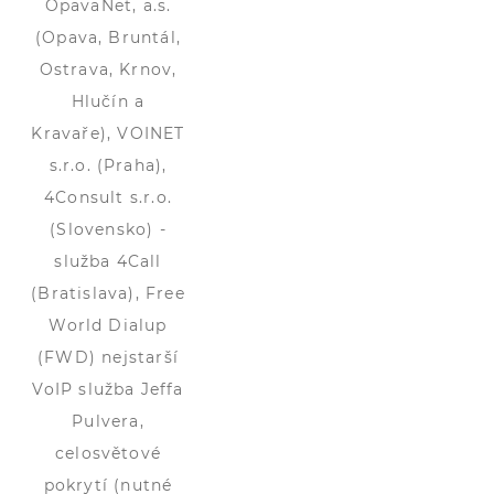
OpavaNet, a.s.
(Opava, Bruntál,
Ostrava, Krnov,
Hlučín a
Kravaře), VOINET
s.r.o. (Praha),
4Consult s.r.o.
(Slovensko) -
služba 4Call
(Bratislava), Free
World Dialup
(FWD) nejstarší
VoIP služba Jeffa
Pulvera,
celosvětové
pokrytí (nutné