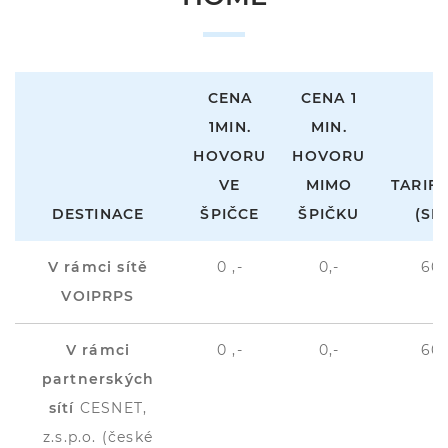
CENA
CENA 1
1MIN.
MIN.
HOVORU
HOVORU
VE
MIMO
TARIF
DESTINACE
ŠPIČCE
ŠPIČKU
(SEC
V rámci sítě
0 ,-
0,-
60+
VOIPRPS
V rámci
0 ,-
0,-
60+
partnerských
sítí
CESNET,
z.s.p.o. (české