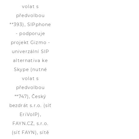
volat s
předvolbou
**393), SIPphone
- podporuje
projekt Gizmo -
univerzální SIP
alternativa ke
Skype (nutné
volat s
předvolbou
**747), Český
bezdrát s.r.o. (síť
EriVoIP),
FAYN.CZ, s.r.o.
(síť FAYN), sítě