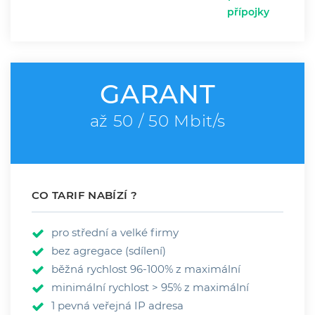
přípojky
GARANT
až 50 / 50 Mbit/s
CO TARIF NABÍZÍ ?
pro střední a velké firmy
bez agregace (sdílení)
běžná rychlost 96-100% z maximální
minimální rychlost > 95% z maximální
1 pevná veřejná IP adresa