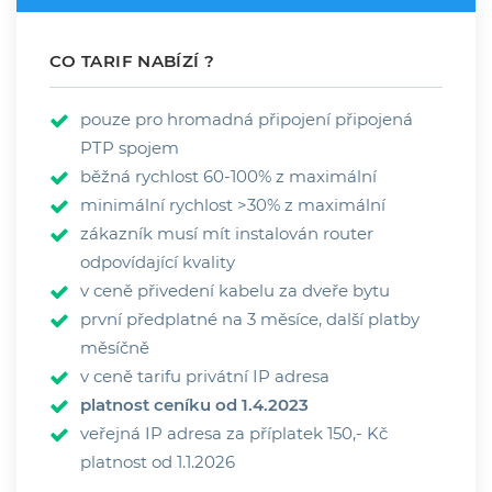
CO TARIF NABÍZÍ ?
pouze pro hromadná připojení připojená
PTP spojem
běžná rychlost 60-100% z maximální
minimální rychlost >30% z maximální
zákazník musí mít instalován router
odpovídající kvality
v ceně přivedení kabelu za dveře bytu
první předplatné na 3 měsíce, další platby
měsíčně
v ceně tarifu privátní IP adresa
platnost ceníku od 1.4.2023
veřejná IP adresa za příplatek 150,- Kč
platnost od 1.1.2026