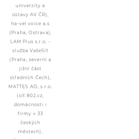
univerzity a
ústavy AV ČR),
ha-vel voice a.s
(Praha, Ostrava),
LAM Plus s.r.o. -
služba VašeSíť
(Praha, severní a
jižní část
středních Čech),
MATTES AD, s.r.o.
(síť 802.cz,
domácnosti i
firmy v 33
českých
městech),